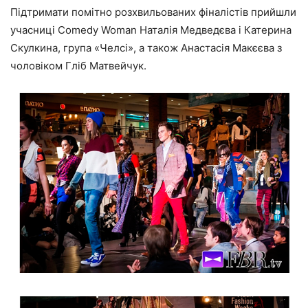
Підтримати помітно розхвильованих фіналістів прийшли
учасниці Comedy Woman Наталія Медведєва і Катерина
Скулкина, група «Челсі», а також Анастасія Макєєва з
чоловіком Гліб Матвейчук.