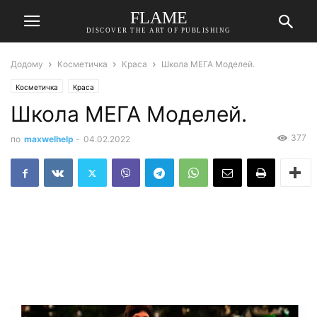
FLAME
DISCOVER THE ART OF PUBLISHING
Додому
Косметичка
Краса
Школа МЕГА Моделей.
Косметичка
Краса
Школа МЕГА Моделей.
377
по
maxwelhelp
-
04.02.2022