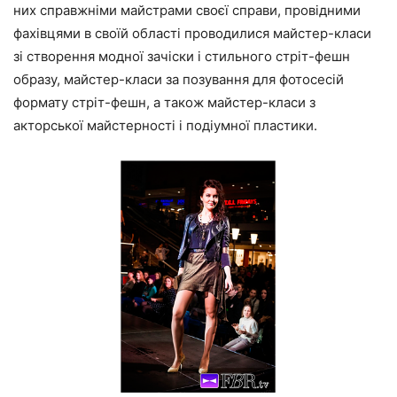
них справжніми майстрами своєї справи, провідними
фахівцями в своїй області проводилися майстер-класи
зі створення модної зачіски і стильного стріт-фешн
образу, майстер-класи за позування для фотосесій
формату стріт-фешн, а також майстер-класи з
акторської майстерності і подіумної пластики.