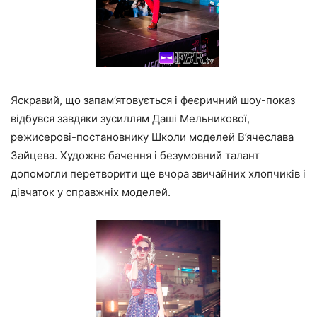
Яскравий, що запам’ятовується і феєричний шоу-показ
відбувся завдяки зусиллям Даші Мельникової,
режисерові-постановнику Школи моделей В’ячеслава
Зайцева. Художнє бачення і безумовний талант
допомогли перетворити ще вчора звичайних хлопчиків і
дівчаток у справжніх моделей.