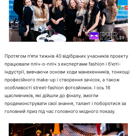
Протягом п’яти тижнів 40 відібраних учасників проекту
працювали пліч-о-пліч з експертами fashion і б’юті-
індустрії, вивчаючи основи ходи манекенників, тонкощі
професійного make-up і створення зачісок, а також
особливості street-fashion фотозйомок. І ось 16
щасливчиків, які дійшли до фіналу, змогли
продемонструвати свої знання, талант і поборотися за
головний приз під час головного модного показу.