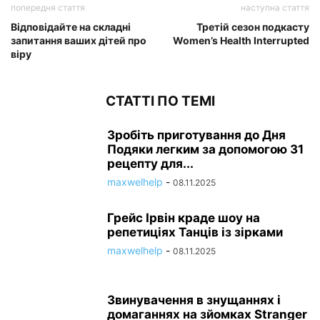
попередня стаття
наступна стаття
Відповідайте на складні
Третій сезон подкасту
запитання ваших дітей про
Women’s Health Interrupted
віру
СТАТТІ ПО ТЕМІ
Зробіть приготування до Дня
Подяки легким за допомогою 31
рецепту для...
maxwelhelp
-
08.11.2025
Грейс Ірвін краде шоу на
репетиціях Танців із зірками
maxwelhelp
-
08.11.2025
Звинувачення в знущаннях і
домаганнях на зйомках Stranger