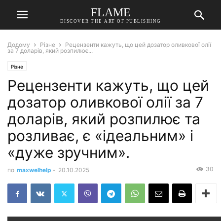
FLAME
DISCOVER THE ART OF PUBLISHING
Додому
Різне
Рецензенти кажуть, що цей дозатор оливкової олії
за 7 доларів, який розпилює...
Різне
Рецензенти кажуть, що цей
дозатор оливкової олії за 7
доларів, який розпилює та
розливає, є «ідеальним» і
«дуже зручним».
30
по
maxwelhelp
-
20.10.2025