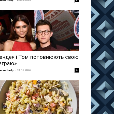
ендея і Том поповнюють свою
зграю»
xwelhelp
-
24.05.2026
0