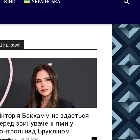
КІНО
УКРАЇНСЬКА
Це цікаво!
ікторія Бекхамм не здається
еред звинуваченнями у
онтролі над Брукліном
xwelhelp
-
28.05.2026
0