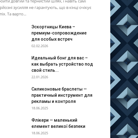
ойти довгий та тернистий шлях, і навіть самі
рйозні зусилля не гарантують, що в кінці очікує
піх. Та варто...
Эскортницы Киева –
премиум-сопровождение
для особых встреч
02.02.2026
Идеальный бонг для вас –
как выбрать устройство под
свой стиль...
22.01.2026
Силиконовые браслеты —
практичный инструмент для
рекламы и контроля
18.06.2025
Флікери — маленький
елемент великої безпеки
18.06.2025