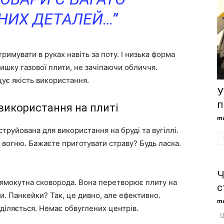
ИХ ДЕТАЛЕЙ…”
римувати в руках навіть за поту. І низька форма
ишку газової плити, не зачіпаючи обличчя.
ує якість використання.
У
п
 використання на плиті
ma
труйована для використання на бруді та вугіллі.
з вогню. Бажаєте приготувати страву? Будь ласка.
Ч
рямокутна сковорода. Вона перетворює плиту на
с
. Панкейки? Так, це дивно, але ефективно.
ma
іляється. Немає обвуглених центрів.
Що