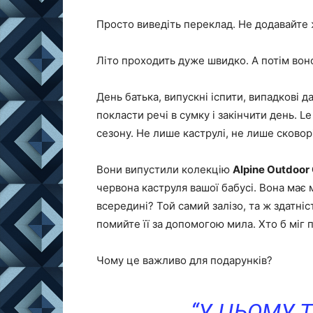
Просто виведіть переклад. Не додавайте 
Літо проходить дуже швидко. А потім воно
День батька, випускні іспити, випадкові
покласти речі в сумку і закінчити день. 
сезону. Не лише каструлі, не лише сковор
Вони випустили колекцію
Alpine Outdoor 
червона каструля вашої бабусі. Вона має 
всередині? Той самий залізо, та ж здатні
помийте її за допомогою мила. Хто б міг
Чому це важливо для подарунків?
“У ЦЬОМУ 