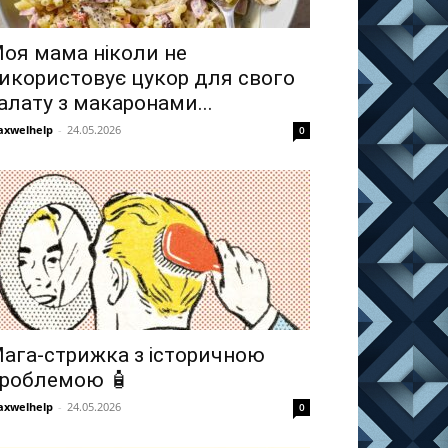
оя мама ніколи не
икористовує цукор для свого
алату з макаронами...
xwelhelp
-
24.05.2026
0
ага-стрижка з історичною
роблемою 🧴
xwelhelp
-
24.05.2026
0