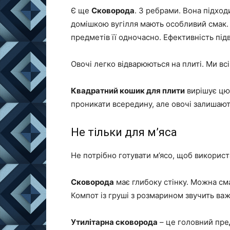
Є ще
Сковорода
. З ребрами. Вона підход
домішкою вугілля мають особливий смак. 
предметів її одночасно. Ефективність під
Овочі легко відварюються на плиті. Ми вс
Квадратний кошик для плити
вирішує цю
проникати всередину, але овочі залишают
Не тільки для м’яса
Не потрібно готувати м’ясо, щоб використ
Сковорода
має глибоку стінку. Можна см
Компот із груші з розмарином звучить важ
Утилітарна сковорода
– це головний пре