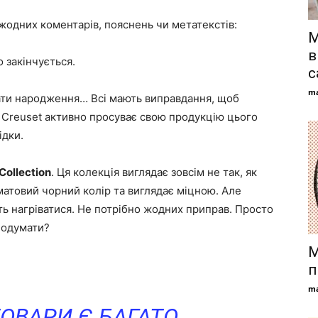
жодних коментарів, пояснень чи метатекстів:
М
в
 закінчується.
с
ma
 дати народження… Всі мають виправдання, щоб
Le Creuset активно просуває свою продукцію цього
ідки.
Collection
. Ця колекція виглядає зовсім не так, як
матовий чорний колір та виглядає міцною. Але
сть нагріватися. Не потрібно жодних приправ. Просто
 подумати?
М
п
ma
ТОВАРИ Є БАГАТО