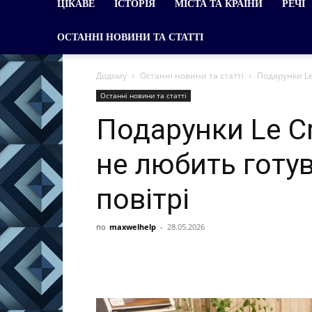
ЦІКАВЕ
ІСТОРІЯ
МІСТА ТА КРАЇНИ
РЕЧІ
ОСТАННІ НОВИНИ ТА СТАТТІ
Додому
Останні новини та статті
Подарунки Le
Останні новини та статті
Подарунки Le Cr
не любить готу
повітрі
по
maxwelhelp
-
28.05.2026