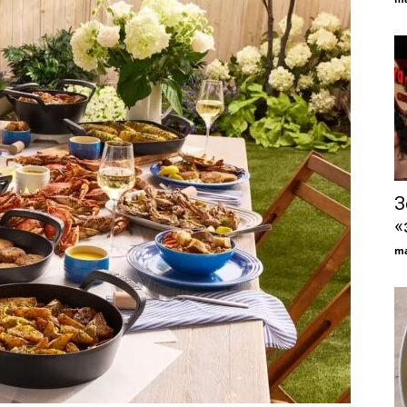
З
«
ma