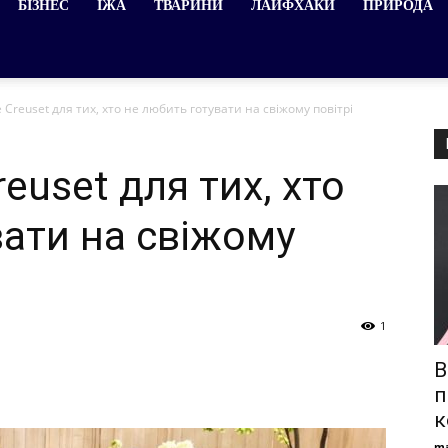
БІЗНЕС
ЇЖА
ТВАРИНИ
ЛАЙФХАКИ
ПРИРОДА
 Creuset для тих, хто не любить готувати на свіжому повітрі
euset для тих, хто
вати на свіжому
1
В
п
к
ma