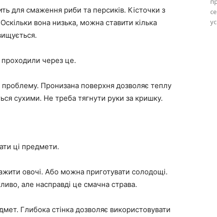
пр
ить для смаження риби та персиків. Кісточки з
се
ус
Оскільки вона низька, можна ставити кілька
вищується.
і проходили через це.
 проблему. Пронизана поверхня дозволяє теплу
ься сухими. Не треба тягнути руки за кришку.
ати ці предмети.
ажити овочі. Або можна приготувати солодощі.
ливо, але насправді це смачна страва.
дмет. Глибока стінка дозволяє використовувати