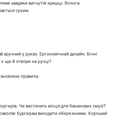
тими завдяки вигнутій кришці. Волога
ається сухим.
жі
зручний у руках. Ергономічний дизайн. Бічні
 є ще й отвори на ручці?
становлюю правила.
бургерів. Чи вистачить місця для бананових смузі?
н дозволяє бургерам виходити обережними. Хороший