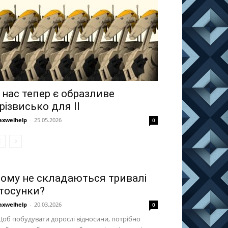
 нас тепер є образливе
різвисько для ІІ
xwelhelp
-
25.05.2026
0
ому не складаються тривалі
тосунки?
xwelhelp
-
20.03.2026
0
б побудувати дорослі відносини, потрібно