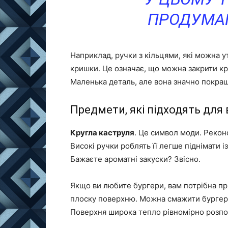
ПРОДУМАН
Наприклад, ручки з кільцями, які можна ут
кришки. Це означає, що можна закрити кр
Маленька деталь, але вона значно покращ
Предмети, які підходять для
Кругла каструля
. Це символ моди. Реконс
Високі ручки роблять її легше піднімати і
Бажаєте ароматні закуски? Звісно.
Якщо ви любите бургери, вам потрібна п
плоску поверхню. Можна смажити бургери
Поверхня широка тепло рівномірно розпод