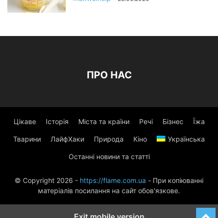
ПРО НАС
Цікаве
Історія
Міста та країни
Речі
Бізнес
Їжа
Тварини
ЛайфХаки
Природа
Кіно
Українська
Останні новини та статті
© Copyright 2026 -
https://flame.com.ua
- При копіюванні
матеріалів посилання на сайт обов'язкове.
Exit mobile version