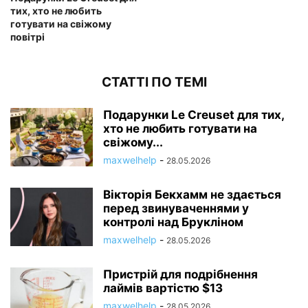
тих, хто не любить
готувати на свіжому
повітрі
СТАТТІ ПО ТЕМІ
Подарунки Le Creuset для тих,
хто не любить готувати на
свіжому...
maxwelhelp
-
28.05.2026
Вікторія Бекхамм не здається
перед звинуваченнями у
контролі над Брукліном
maxwelhelp
-
28.05.2026
Пристрій для подрібнення
лаймів вартістю $13
maxwelhelp
-
28.05.2026