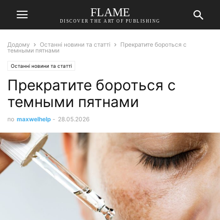
FLAME
DISCOVER THE ART OF PUBLISHING
Додому
Останні новини та статті
Прекратите бороться с
темными пятнами
Останні новини та статті
Прекратите бороться с
темными пятнами
по
maxwelhelp
-
28.05.2026