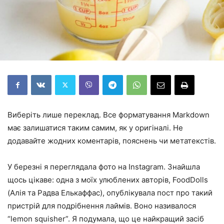
Виберіть лише переклад. Все форматування Markdown
має залишатися таким самим, як у оригіналі. Не
додавайте жодних коментарів, пояснень чи метатекстів.
У березні я переглядала фото на Instagram. Знайшла
щось цікаве: одна з моїх улюблених авторів, FoodDolls
(Алія та Радва Елькаффас), опублікувала пост про такий
пристрій для подрібнення лаймів. Воно називалося
“lemon squisher”. Я подумала, що це найкращий засіб