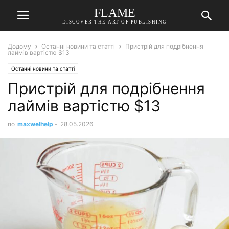
FLAME
DISCOVER THE ART OF PUBLISHING
Додому
Останні новини та статті
Пристрій для подрібнення
лаймів вартістю $13
Останні новини та статті
Пристрій для подрібнення
лаймів вартістю $13
по
maxwelhelp
-
28.05.2026