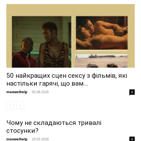
50 найкращих сцен сексу з фільмів, які
настільки гарячі, що вам...
maxwelhelp
-
05.08.2026
0
Чому не складаються тривалі
стосунки?
maxwelhelp
-
20.03.2026
0