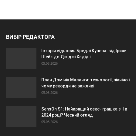
ВИБІР РЕДАКТОРА
Історія відносин Бредлі Купера: від Ірини
Шейк до Джіджі Хадід і...
05.08.2026
План Домінік Маланги: технології, піаніно і
чому рекорди не важливі
05.08.2026
SensOn S1: Найкращий секс-іграшка з ІІ в
2024 році? Чесний огляд
05.08.2026