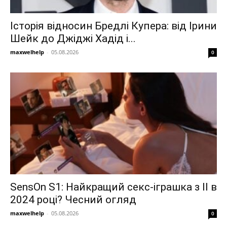
Історія відносин Бредлі Купера: від Ірини
Шейк до Джіджі Хадід і...
maxwelhelp
-
05.08.2026
0
SensOn S1: Найкращий секс-іграшка з ІІ в
2024 році? Чесний огляд
maxwelhelp
-
05.08.2026
0