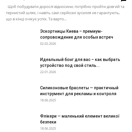
Щоб побудувати дорослі відносини, потрібно пройти довгий та
тернистий шлях, і навіть самі серйозні зусилля не гарантують,
що в кінці очікує успіх. Та варто...
Эскортницы Киева – премиум-
сопровождение для особых встреч
02.02.2026
Идеальный бонг для вас – как выбрать
устройство под свой стиль...
22.01.2026
Силиконовые браслеты — практичный
инструмент для рекламы и контроля
18.06.2025
Флікери — маленький елемент великої
безпеки
18.06.2025