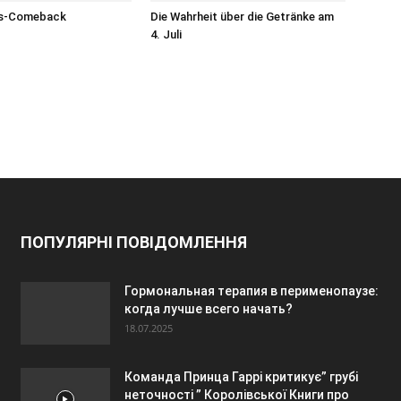
us-Comeback
Die Wahrheit über die Getränke am
4. Juli
ПОПУЛЯРНІ ПОВІДОМЛЕННЯ
Гормональная терапия в перименопаузе:
когда лучше всего начать?
18.07.2025
Команда Принца Гаррі критикує” грубі
неточності ” Королівської Книги про