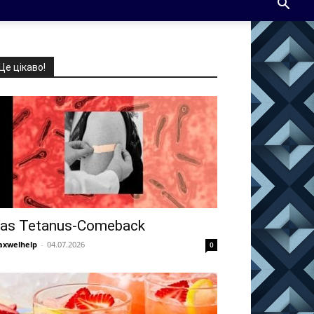
Це цікаво!
as Tetanus-Comeback
xwelhelp
-
04.07.2026
0