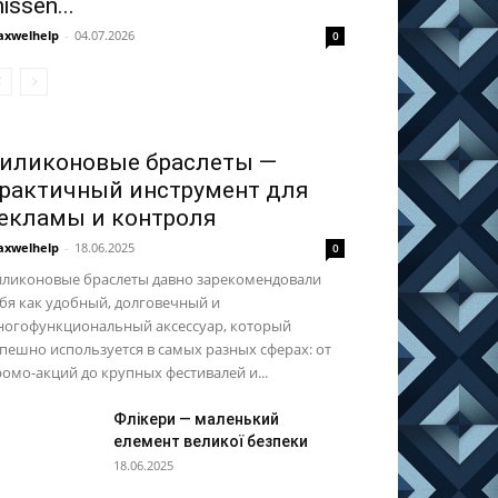
issen...
xwelhelp
-
04.07.2026
0
иликоновые браслеты —
рактичный инструмент для
екламы и контроля
xwelhelp
-
18.06.2025
0
иликоновые браслеты давно зарекомендовали
бя как удобный, долговечный и
ногофункциональный аксессуар, который
пешно используется в самых разных сферах: от
омо-акций до крупных фестивалей и...
Флікери — маленький
елемент великої безпеки
18.06.2025