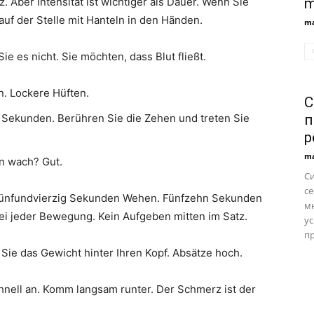
z. Aber Intensität ist wichtiger als Dauer. Wenn Sie
m
 auf der Stelle mit Hanteln in den Händen.
ma
e es nicht. Sie möchten, dass Blut fließt.
. Lockere Hüften.
С
 Sekunden. Berühren Sie die Zehen und treten Sie
п
р
ma
n wach? Gut.
С
се
 Fünfundvierzig Sekunden Wehen. Fünfzehn Sekunden
м
ei jeder Bewegung. Kein Aufgeben mitten im Satz.
ус
пр
Sie das Gewicht hinter Ihren Kopf. Absätze hoch.
nell an. Komm langsam runter. Der Schmerz ist der