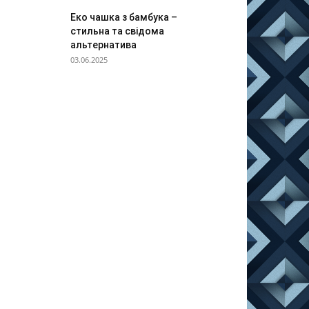
Еко чашка з бамбука –
стильна та свідома
альтернатива
03.06.2025