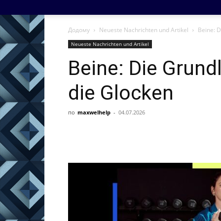
Додому
Neueste Nachrichten und Artikel
Beine: D
Neueste Nachrichten und Artikel
Beine: Die Grund
die Glocken
по
maxwelhelp
-
04.07.2026