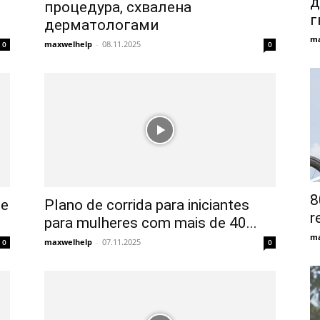
д
процедура, схвалена
г
дерматологами
ma
maxwelhelp
-
08.11.2025
0
0
8
de
Plano de corrida para iniciantes
r
para mulheres com mais de 40...
ma
maxwelhelp
-
07.11.2025
0
0