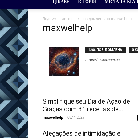
ЦІКАВЕ
ІСТОРІЯ
МІСТА ТА КРА
Додому
авторів
повідомлень по maxwelhelp
maxwelhelp
1266 ПОВІДОМЛЕНЬ
0 К
https://ttt.1ca.com.ua
Simplifique seu Dia de Ação de
Graças com 31 receitas de...
maxwelhelp
-
08.11.2025
Alegações de intimidação e