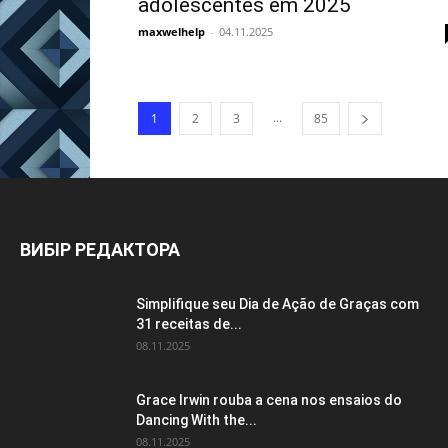
adolescentes em 2025
maxwelhelp
-
04.11.2025
...
1
2
3
85
ВИБІР РЕДАКТОРА
Simplifique seu Dia de Ação de Graças com
31 receitas de...
08.11.2025
Grace Irwin rouba a cena nos ensaios do
Dancing With the...
08.11.2025