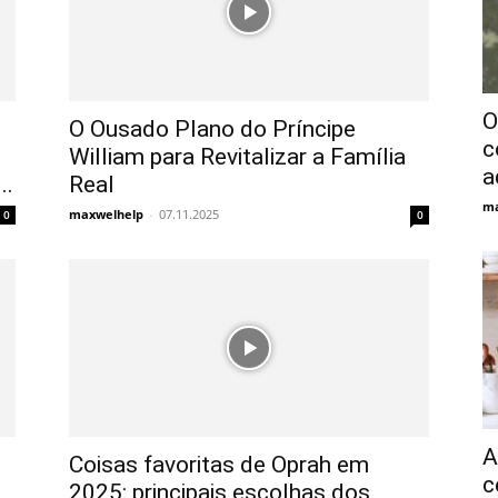
O
O Ousado Plano do Príncipe
c
William para Revitalizar a Família
a
..
Real
ma
maxwelhelp
-
07.11.2025
0
0
A
Coisas favoritas de Oprah em
c
2025: principais escolhas dos