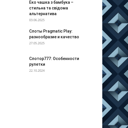
Еко чашка з бамбука –
стильна та свідома
альтернатива
03.06.2025
Слоты Pragmatic Play:
разнообразие и качество
27.05.2025
Слотор777: Особенности
рулетки
22.10.2024