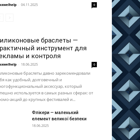
xwelhelp
-
04.11.2025
0
иликоновые браслеты —
рактичный инструмент для
екламы и контроля
xwelhelp
-
18.06.2025
0
иликоновые браслеты давно зарекомендовали
бя как удобный, долговечный и
ногофункциональный аксессуар, который
пешно используется в самых разных сферах: от
омо-акций до крупных фестивалей и...
Флікери — маленький
елемент великої безпеки
18.06.2025