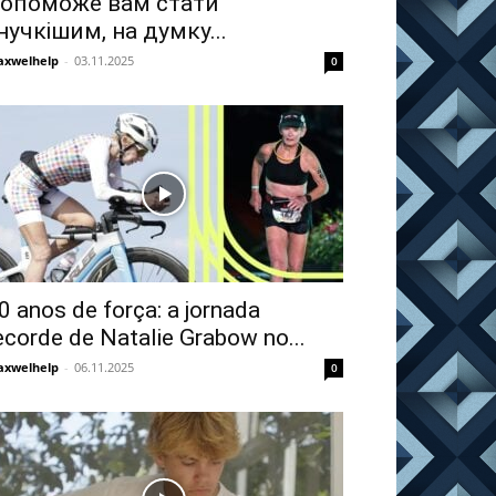
опоможе вам стати
нучкішим, на думку...
xwelhelp
-
03.11.2025
0
0 anos de força: a jornada
ecorde de Natalie Grabow no...
xwelhelp
-
06.11.2025
0