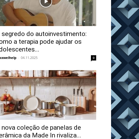
 segredo do autoinvestimento:
omo a terapia pode ajudar os
dolescentes...
xwelhelp
-
04.11.2025
0
 nova coleção de panelas de
erâmica da Made In rivaliza...