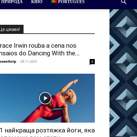
ПРИРОДА
КІНО
PORTUGUÊS
Це цікаво!
race Irwin rouba a cena nos
nsaios do Dancing With the...
xwelhelp
-
08.11.2025
0
1 найкраща розтяжка йоги, яка