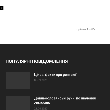
0
сторінка 1 з 85
ПОПУЛЯРНІ ПОВІДОМЛЕННЯ
Цікаві факти про рептилії
06.09.2021
Давньословянські руни: позначення
символів
21.04.2020