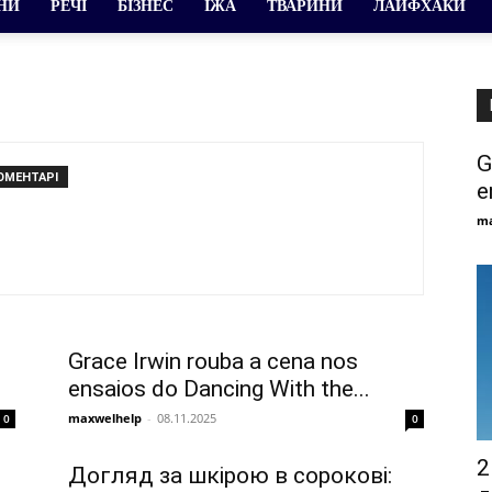
ЇНИ
РЕЧІ
БІЗНЕС
ЇЖА
ТВАРИНИ
ЛАЙФХАКИ
G
ОМЕНТАРІ
e
ma
Grace Irwin rouba a cena nos
ensaios do Dancing With the...
maxwelhelp
-
08.11.2025
0
0
2
Догляд за шкірою в сорокові: