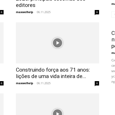
ma
editores
maxwelhelp
-
06.11.2025
0
0
С
п
р
ma
С
се
Construindo força aos 71 anos:
м
lições de uma vida inteira de...
ус
пр
maxwelhelp
-
06.11.2025
0
0