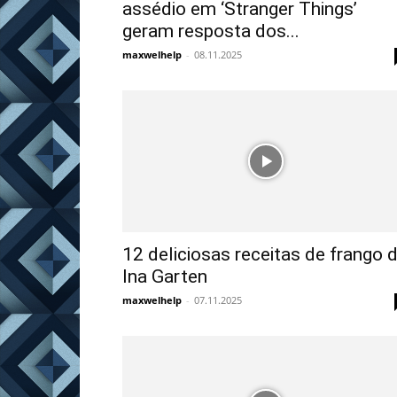
assédio em ‘Stranger Things’
geram resposta dos...
maxwelhelp
-
08.11.2025
12 deliciosas receitas de frango 
Ina Garten
maxwelhelp
-
07.11.2025