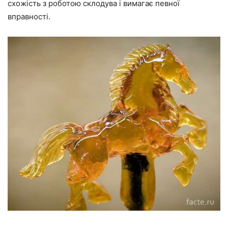
схожість з роботою склодува і вимагає певної
вправності.