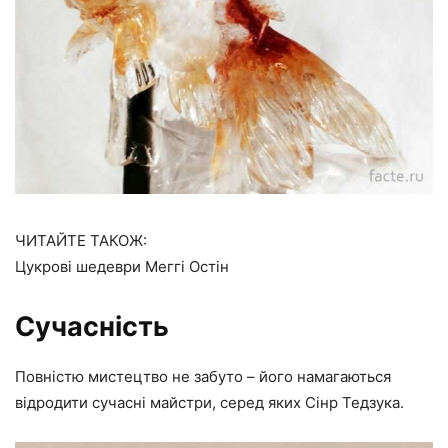
ЧИТАЙТЕ ТАКОЖ:
Цукрові шедеври Меггі Остін
Сучасність
Повністю мистецтво не забуто – його намагаються
відродити сучасні майстри, серед яких Сінр Тедзука.