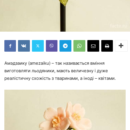
Амэдзаику (amezaiku) – так називається вміння
виготовляти льодяники, мають величезну і дуже
реалістичну схожість з тваринами, а іноді – квітами.