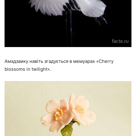
Амэдзаику навіть згадується в мемуарах «Cherry
blossoms in twilight».