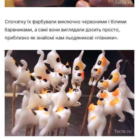
Спочатку їх фарбували виключно червоними і білими
барвниками, а самі вони виглядали досить просто,
приблизно як знайомі нам льодяникові «півники».