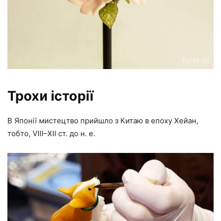
Трохи історії
В Японії мистецтво прийшло з Китаю в епоху Хейан,
тобто, VIII–XII ст. до н. е.