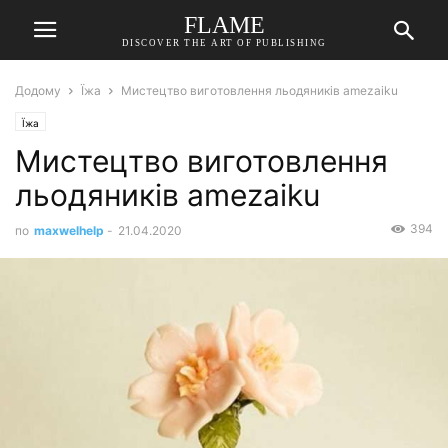
FLAME
DISCOVER THE ART OF PUBLISHING
Додому
Їжа
Мистецтво виготовлення льодяників amezaiku
Їжа
Мистецтво виготовлення
льодяників amezaiku
394
по
maxwelhelp
-
21.04.2020