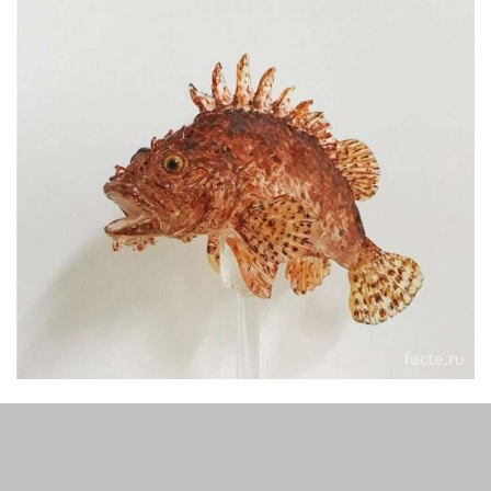
Розкажіть друзям про цих льодяниках, зробивши
репост!