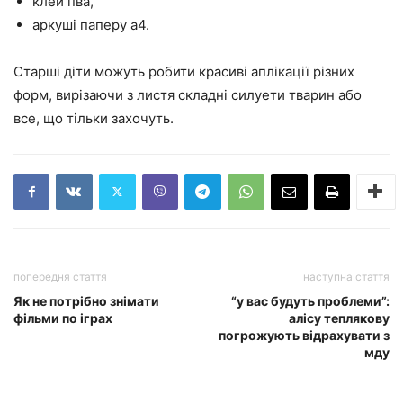
клей пва,
аркуші паперу а4.
Старші діти можуть робити красиві аплікації різних
форм, вирізаючи з листя складні силуети тварин або
все, що тільки захочуть.
попередня стаття
наступна стаття
Як не потрібно знімати
“у вас будуть проблеми”:
фільми по іграх
алісу теплякову
погрожують відрахувати з
мду