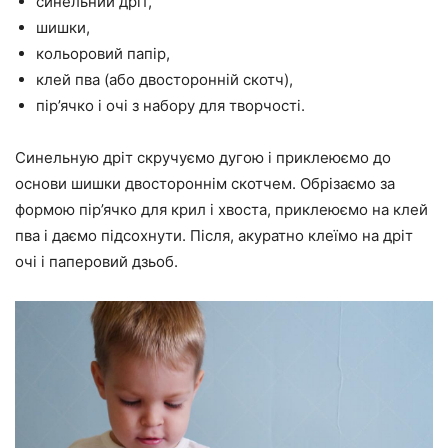
синельний дріт,
шишки,
кольоровий папір,
клей пва (або двосторонній скотч),
пір’ячко і очі з набору для творчості.
Синельную дріт скручуємо дугою і приклеюємо до
основи шишки двостороннім скотчем. Обрізаємо за
формою пір’ячко для крил і хвоста, приклеюємо на клей
пва і даємо підсохнути. Після, акуратно клеїмо на дріт
очі і паперовий дзьоб.