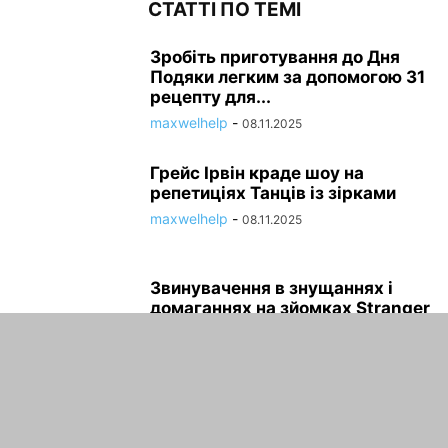
СТАТТІ ПО ТЕМІ
Зробіть приготування до Дня
Подяки легким за допомогою 31
рецепту для...
maxwelhelp
-
08.11.2025
Грейс Ірвін краде шоу на
репетиціях Танців із зірками
maxwelhelp
-
08.11.2025
Звинувачення в знущаннях і
домаганнях на зйомках Stranger
Things викликали реакцію...
maxwelhelp
-
08.11.2025