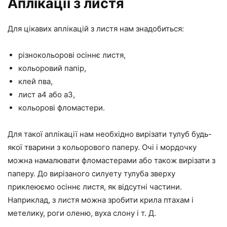
Аплікації з листя
Для цікавих аплікацій з листя нам знадобиться:
різнокольорові осіннє листя,
кольоровий папір,
клей пва,
лист а4 або а3,
кольорові фломастери.
Для такої аплікації нам необхідно вирізати тулуб будь-
якої тварини з кольорового паперу. Очі і мордочку
можна намалювати фломастерами або також вирізати з
паперу. До вирізаного силуету тулуба зверху
приклеюємо осіннє листя, як відсутні частини.
Наприклад, з листя можна зробити крила птахам і
метелику, роги оленю, вуха слону і т. Д.