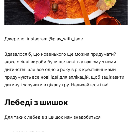
Джерело: instagram @play_with_jane
Здавалося б, що новенького ще можна придумати?
адже осінні вироби були ще навіть у вашому з нами
дитинстві! але все одно з року в рік креативні мами
придумують все нові ідеї для аплікацій, щоб зацікавити
дитину і залучити в цікаву гру. Надихайтеся і ви!
Лебеді з шишок
Для таких лебедів з шишок нам знадобиться: