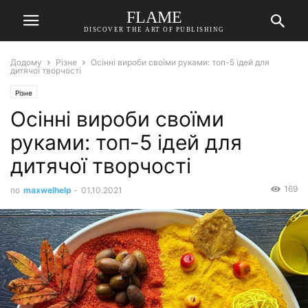
FLAME
DISCOVER THE ART OF PUBLISHING
Додому
Різне
Осінні вироби своїми руками: топ-5 ідей для
дитячої творчості
Різне
Осінні вироби своїми
руками: топ-5 ідей для
дитячої творчості
169
по
maxwelhelp
-
01.10.2021