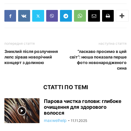
попередня стаття
наступна стаття
Зниклий після розлучення
“ласкаво просимо в цей
лепс зірвав новорічний
світ”: нюша показала перше
концерт з долиною
фото новонародженого
сина
СТАТТІ ПО ТЕМІ
Парова чистка голови: глибоке
очищення для здорового
волосся
maxwelhelp
-
11.11.2025