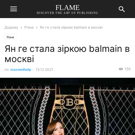
FLAME
DISCOVER THE ART OF PUBLISHING
Додому
Різне
Ян ге стала зіркою balmain в москві
Різне
Ян ге стала зіркою balmain в
москві
159
по
maxwelhelp
-
15.12.2021