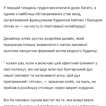
У перший тиждень грудня веселилися дуже багато, а
одним з найбільш обговорюваних став захід,
організований французьким будинком balmain і брендом
chivas xv — на честь їх лімітованої колаборації.
Дизайнер олів’є рустен розробив дизайн, який
прикрасив пляшку знаменитого напою масивної
золотим ланцюгом-фірмовий мотив модного будинку.
” кожен раз, коли я включаю цей ефектний елемент у
свої колекції, він нагадує всім про бунтарський дух
нашої сміливої та інклюзивної army. Цей дух
притаманний і chivas», — зазначив олів’є, на жаль, не
приїхав в російську столицю через закриті кордони.
Він би напевно оцінив виступ ян ге, яка влаштувала