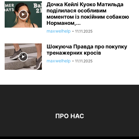
Дочка Кейлі Куоко Матильда
поділилася особливим
моментом із покійним собакою
Норманом,...
maxwelhelp
-
11.11.2025
Шокуюча Правда про покупку
тренажерних кросів
maxwelhelp
-
11.11.2025
ПРО НАС