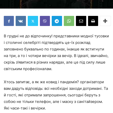
В грудні не до відпочинку! представники модної тусовки
і столичні селебріті підтвердять це-їх розклад
заповнено буквально по годинах, інакше як встигнути
на три, а то і чотири вечірки за вечір. В ідеалі, звичайно,
скрізь з’явитися в різних нарядах, але це під силу лише
світським професіоналам.
Хтось запитає, а як же ковид і пандемія? організатори
вам дадуть відповідь: всі необхідні заходи дотримані. Та
й гості, які отримали запрошення, сьогодні беруть з
собою не тільки телефон, але і маску з санітайзером.
Які часи-такі і вечірки.