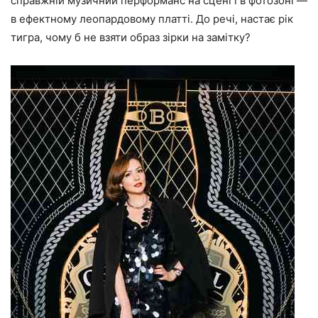
справжній музичний перформанс на сцені і в фотозоні —
в ефектному леопардовому платті. До речі, настає рік
тигра, чому б не взяти образ зірки на замітку?