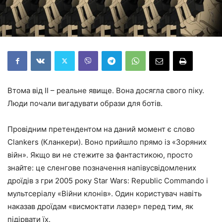
Втома від ІІ – реальне явище. Вона досягла свого піку.
Люди почали вигадувати образи для ботів.
Провідним претендентом на даний момент є слово
Clankers (Кланкери). Воно прийшло прямо із «Зоряних
війн». Якщо ви не стежите за фантастикою, просто
знайте: це сленгове позначення напівусвідомлених
дроїдів з гри 2005 року Star Wars: Republic Commando і
мультсеріалу «Війни клонів». Один користувач навіть
наказав дроїдам «висмоктати лазер» перед тим, як
підірвати їх.