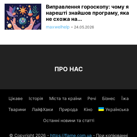
Виправлення гороскопу: чому я
нарешті знайшов програму, яка
не схожа на...
maxwelhelp
-
24.05.2026
ПРО НАС
Цікаве
Історія
Міста та країни
Речі
Бізнес
Їжа
Тварини
ЛайфХаки
Природа
Кіно
Українська
Останні новини та статті
© Copyright 2026 -
https://flame.com.ua
- При копіюванні