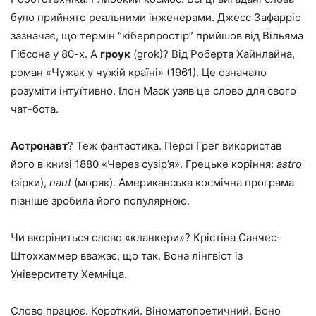
було прийнято реальними інженерами. Джесс Зафарріс
зазначає, що термін “кіберпростір” прийшов від Вільяма
Гібсона у 80-х. А
гроук
(grok)? Від Роберта Хайнлайна,
роман «Чужак у чужій країні» (1961). Це означало
розуміти інтуїтивно. Ілон Маск узяв це слово для свого
чат-бота.
Астронавт
? Теж фантастика. Персі Грег використав
його в книзі 1880 «Через сузір’я». Грецьке коріння:
astro
(зірки),
naut
(моряк). Американська космічна програма
пізніше зробила його популярною.
Чи вкоріниться слово «кланкери»? Крістіна Санчес-
Штоххаммер вважає, що так. Вона лінгвіст із
Університету Хемніца.
Слово працює. Короткий. Віноматопоетичний. Воно