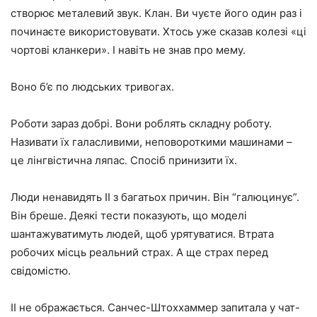
створює металевий звук. Клан. Ви чуєте його один раз і
починаєте використовувати. Хтось уже сказав колезі «ці
чортові кланкери». І навіть не знав про мему.
Воно б’є по людських тривогах.
Роботи зараз добрі. Вони роблять складну роботу.
Називати їх галасливими, неповороткими машинами –
це лінгвістична ляпас. Спосіб принизити їх.
Люди ненавидять ІІ з багатьох причин. Він “галюцинує”.
Він бреше. Деякі тести показують, що моделі
шантажуватимуть людей, щоб урятуватися. Втрата
робочих місць реальний страх. А ще страх перед
свідомістю.
ІІ не ображається. Санчес-Штоххаммер запитала у чат-