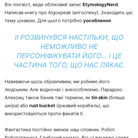
Він лінгвіст, веде обліковий запис
EtymologyNerd
.
Написав книгу про Algospeak (алгоспеку). Знаходить цю
тему цікавою. Для цього потрібно
уособлення
.
ІІ РОЗВИНУВСЯ НАСТІЛЬКИ, ЩО
НЕМОЖЛИВО НЕ
ПЕРСОНІФІКУВАТИ ЙОГО… І ЦЕ
ЧАСТИНА ТОГО, ЩО НАС ЛЯКАЄ.
Називаючи щось образливим, ми робимо його
людським. Але водночас і знеособлюємо. Парадокс.
Алексиц також бачив такі терміни, як
tin skin
(бляша
шкіра) або
rust bucket
(іржавий корабель), що
використовуються проти фанатів ІІ.
Фантастика постійно змінює наш словник. Робот.
Робототехніка. Глибокий космос. Всі ці вигадані слова