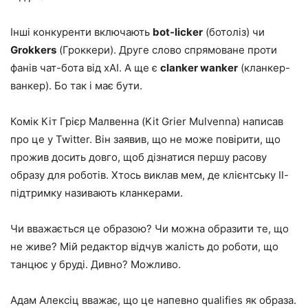
Інші конкуренти включають
bot-licker
(ботоліз) чи
Grokkers
(Гроккери). Друге слово спрямоване проти
фанів чат-бота від xAI. А ще є
clanker wanker
(кланкер-
ванкер). Бо так і має бути.
Комік Кіт Грієр Малвенна (Kit Grier Mulvenna) написав
про це у Twitter. Він заявив, що не може повірити, що
прожив досить довго, щоб дізнатися першу расову
образу для роботів. Хтось виклав мем, де клієнтську ІІ-
підтримку називають кланкерами.
Чи вважається це образою? Чи можна образити те, що
не живе? Мій редактор відчув жалість до роботи, що
танцює у бруді. Дивно? Можливо.
Адам Алексіц вважає, що це напевно qualifies як образа.