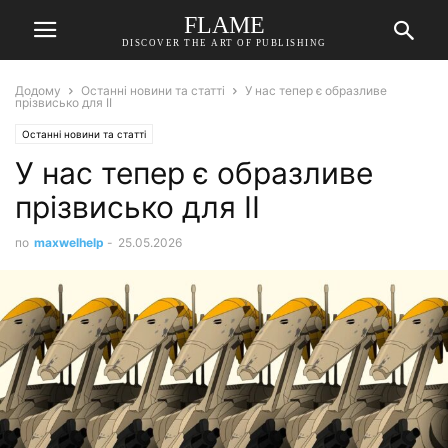
FLAME
DISCOVER THE ART OF PUBLISHING
Додому
Останні новини та статті
У нас тепер є образливе
прізвисько для ІІ
Останні новини та статті
У нас тепер є образливе
прізвисько для ІІ
по
maxwelhelp
-
25.05.2026