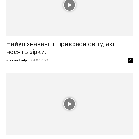
Найупізнаваніші прикраси світу, які
носять зірки.
maxwelhelp
-
04.02.2022
0