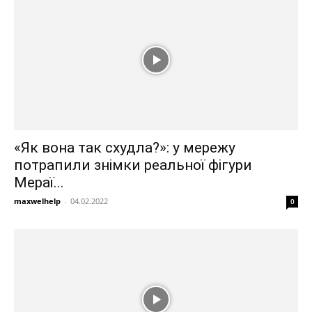
«Як вона так схудла?»: у мережу
потрапили знімки реальної фігури
Мераї...
maxwelhelp
-
04.02.2022
0