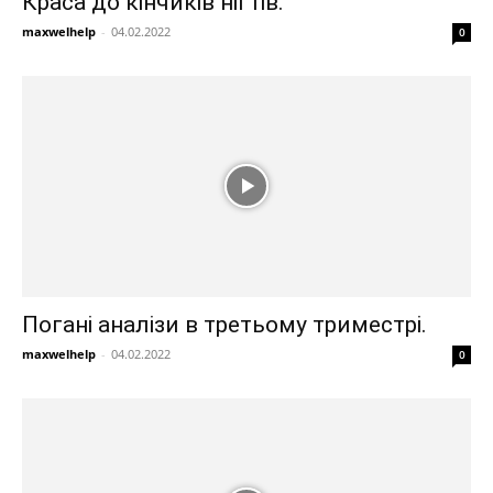
Краса до кінчиків нігтів.
maxwelhelp
-
04.02.2022
0
Погані аналізи в третьому триместрі.
maxwelhelp
-
04.02.2022
0