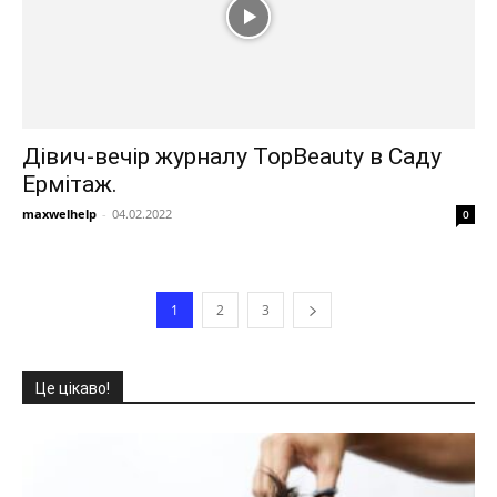
Дівич-вечір журналу TopBeauty в Саду
Ермітаж.
maxwelhelp
-
04.02.2022
0
1
2
3
Це цікаво!