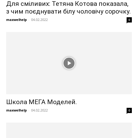
Для сміливих: Тетяна Котова показала,
з чим поєднувати білу чоловічу сорочку.
maxwelhelp
-
04.02.2022
0
Школа МЕГА Моделей.
maxwelhelp
-
04.02.2022
0