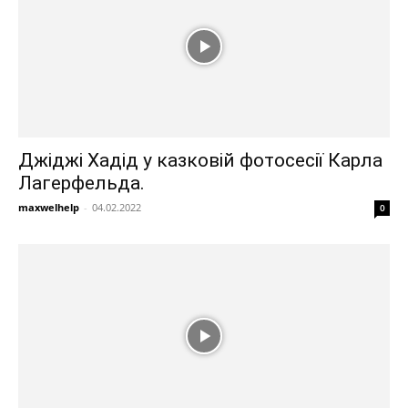
Джіджі Хадід у казковій фотосесії Карла
Лагерфельда.
maxwelhelp
-
04.02.2022
0