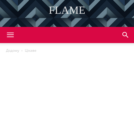
FLAME
DISCOVER THE ART OF PUBLISHING
Додому
Цікаве