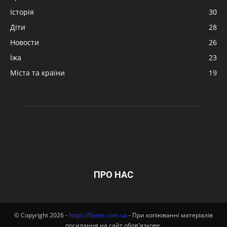
Історія
30
Діти
28
Новости
26
Їжа
23
Міста та країни
19
ПРО НАС
© Copyright 2026 -
https://flame.com.ua
- При копіюванні матеріалів
посилання на сайт обов'язкове.