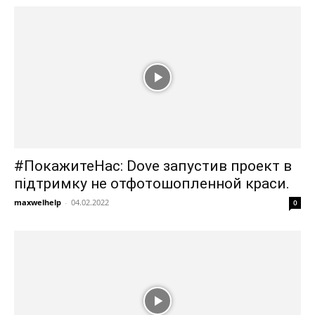
#ПокажитеНас: Dove запустив проект в
підтримку не отфотошопленной краси.
maxwelhelp
-
04.02.2022
0