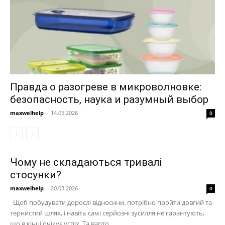
Правда о разогреве в микроволновке:
безопасность, наука и разумный выбор
maxwelhelp
-
14.05.2026
0
Чому не складаються тривалі
стосунки?
maxwelhelp
-
20.03.2026
0
Щоб побудувати дорослі відносини, потрібно пройти довгий та
тернистий шлях, і навіть самі серйозні зусилля не гарантують,
що в кінці очікує успіх. Та варто...